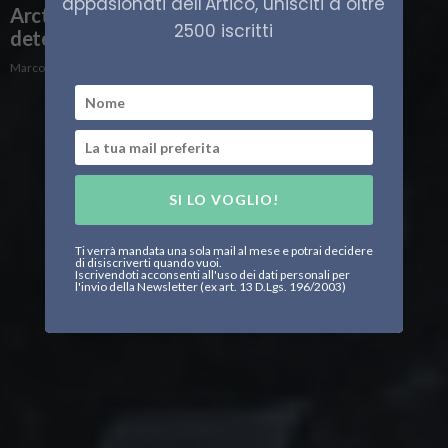
appasionati dell'Artico, unisciti a oltre
Arctic Security Summit 2025, l’Artico tra
2500 iscritti
deterrenza e diplomazia
Marco Dordoni
SI LO VOGLIO!
Ti verrà mandata una sola mail al mese e potrai decidere
di disiscriverti quando vuoi.
Iscrivendoti acconsenti all'uso dei dati personali per
l'invio della Newsletter (ex art. 13 D.Lgs. 196/2003)