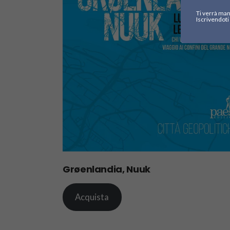
Ti verrà man
Iscrivendoti 
Grøenlandia, Nuuk
Acquista