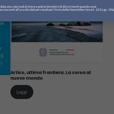
data una sola mail al mese e potrai decidere di disiscriverti quando vuoi.
acconsenti all'uso dei dati personali per l'invio della Newsletter (ex art. 13 D.Lgs. 19
Artico, ultima frontiera. La corsa al
nuovo mondo
Leggi