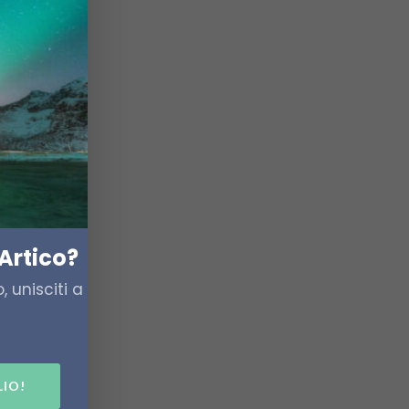
cquista
Artico?
 unisciti a
LIO!