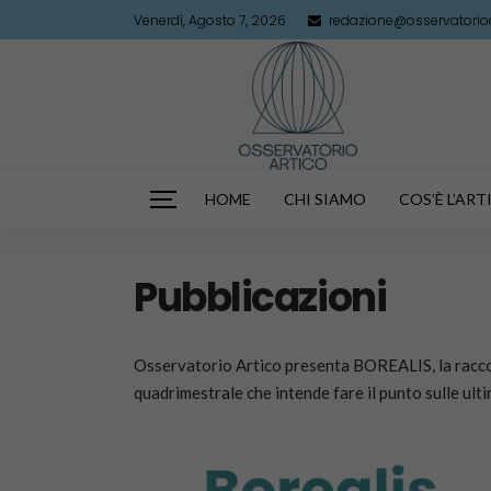
Venerdì, Agosto 7, 2026
redazione@osservatorioar
HOME
CHI SIAMO
COS’È L’AR
Pubblicazioni
Osservatorio Artico presenta BOREALIS, la raccolt
quadrimestrale che intende fare il punto sulle ulti