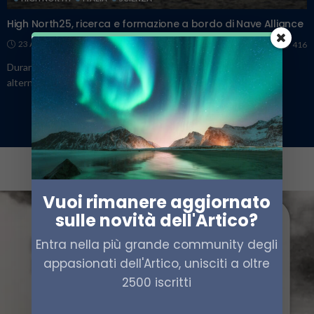
High North25, ricerca e formazione a bordo di Nave Alliance
23 Agosto 2025
416
Durante la missione High North25, a bordo di Nave Alliance si
alternano turni di ricerca al multibeam, lezioni sul ponte...
LOAD MORE
Vuoi rimanere aggiornato
sulle novità dell'Artico?
Entra nella più grande community degli
appasionati dell'Artico, unisciti a oltre
2500 iscritti