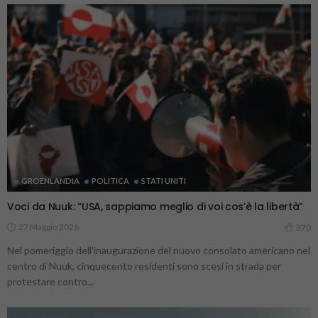
GROENLANDIA
POLITICA
STATI UNITI
Voci da Nuuk: “USA, sappiamo meglio di voi cos’è la libertà”
27 Maggio 2026
370
Nel pomeriggio dell'inaugurazione del nuovo consolato americano nel
centro di Nuuk, cinquecento residenti sono scesi in strada per
protestare contro...