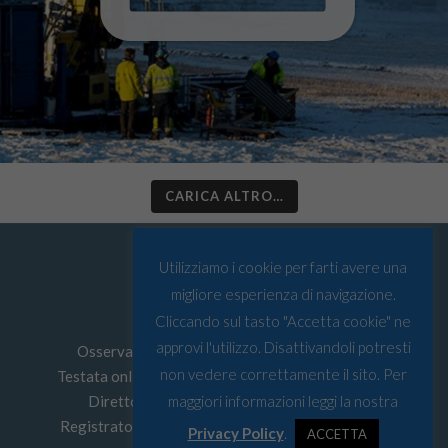
CARICA ALTRO…
Utilizziamo i cookie per farti avere una
migliore esperienza di navigazione.
Cliccando sul tasto "Accetta cookie" ne
approvi l'utilizzo. Disattivandoli potresti
Osservatorio Artico © Tutti i diritti riservati
non vedere correttamente il sito. Per
Testata online edita da
Must srl
P.I: 03067590103
Direttore Responsabile: Leonardo Parigi
maggiori informazioni leggi la nostra
Registrato presso Tribunale di Genova n° 4/2022
Privacy Policy
.
ACCETTA