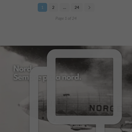
1
2
…
24
Page 1 of 24