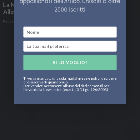
appasionati dell'Artico, unisciti a oltre
La NATO testa i droni nell’Artico con Nave
2500 iscritti
Alliance
Redazione
SI LO VOGLIO!
Ti verrà mandata una sola mail al mese e potrai decidere
di disiscriverti quando vuoi.
Iscrivendoti acconsenti all'uso dei dati personali per
l'invio della Newsletter (ex art. 13 D.Lgs. 196/2003)