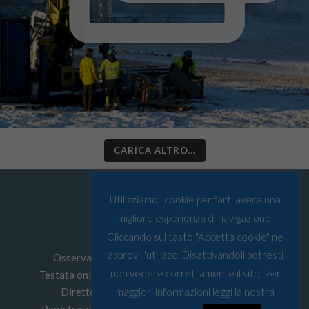
CARICA ALTRO…
Utilizziamo i cookie per farti avere una
migliore esperienza di navigazione.
Cliccando sul tasto "Accetta cookie" ne
approvi l'utilizzo. Disattivandoli potresti
Osservatorio Artico © Tutti i diritti riservati
non vedere correttamente il sito. Per
Testata online edita da
Must srl
P.I: 03067590103
Direttore Responsabile: Leonardo Parigi
maggiori informazioni leggi la nostra
Registrato presso Tribunale di Genova n° 4/2022