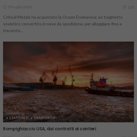
29 Luglio 2026
130
Critical Metals ha acquistato la Ocean Endeavour, ex traghetto
sovietico convertito in nave da spedizione, per alloggiare fino a
trecento...
STATI UNITI
TRASPORTO
Rompighiaccio USA, dai contratti ai cantieri