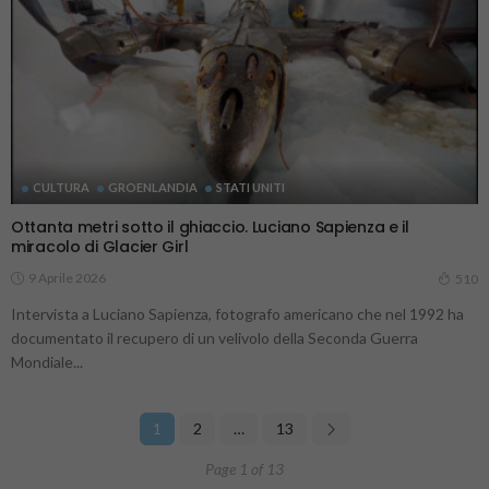
CULTURA
GROENLANDIA
STATI UNITI
Ottanta metri sotto il ghiaccio. Luciano Sapienza e il
miracolo di Glacier Girl
9 Aprile 2026
510
Intervista a Luciano Sapienza, fotografo americano che nel 1992 ha
documentato il recupero di un velivolo della Seconda Guerra
Mondiale...
1
2
…
13
Page 1 of 13