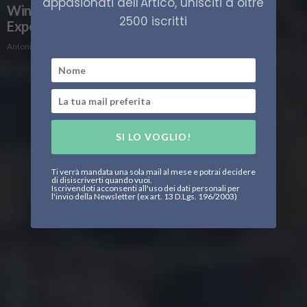
appasionati dell'Artico, unisciti a oltre
Windsled riparte! Al via North Greenland
2500 iscritti
Expedition 2025
Antonio Mangia
SI LO VOGLIO!
Ti verrà mandata una sola mail al mese e potrai decidere
di disiscriverti quando vuoi.
Iscrivendoti acconsenti all'uso dei dati personali per
l'invio della Newsletter (ex art. 13 D.Lgs. 196/2003)