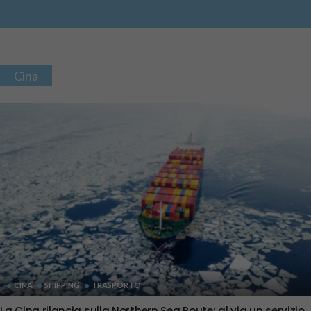
Cina
CINA
SHIPPING
TRASPORTO
La Cina rilancia sulla Northern Sea Route: al via un servizio