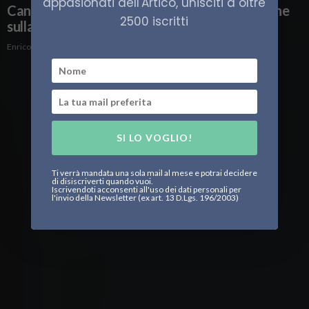
appasionati dell'Artico, unisciti a oltre
Canada chiama Europa: cresce la cooperazione
2500 iscritti
sulla difesa
Enrico Peschiera
SI LO VOGLIO!
Ti verrà mandata una sola mail al mese e potrai decidere
di disiscriverti quando vuoi.
Iscrivendoti acconsenti all'uso dei dati personali per
l'invio della Newsletter (ex art. 13 D.Lgs. 196/2003)