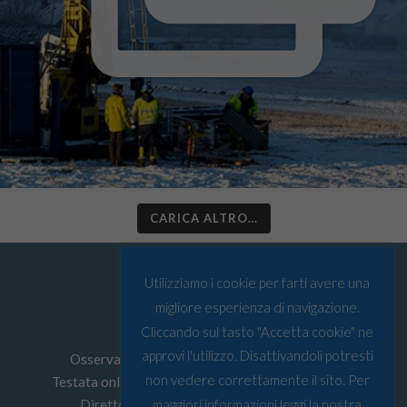
CARICA ALTRO…
Utilizziamo i cookie per farti avere una
migliore esperienza di navigazione.
Cliccando sul tasto "Accetta cookie" ne
approvi l'utilizzo. Disattivandoli potresti
Osservatorio Artico © Tutti i diritti riservati
non vedere correttamente il sito. Per
Testata online edita da
Must srl
P.I: 03067590103
Direttore Responsabile: Leonardo Parigi
maggiori informazioni leggi la nostra