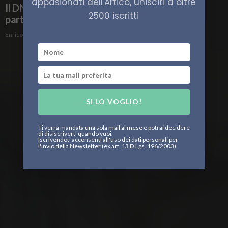
appasionati dell'Artico, unisciti a oltre
Il DNA restituisce l’identità di quattro
2500 iscritti
partecipanti alla spedizione di Franklin
Enrico Peschiera
SI LO VOGLIO!
Ti verrà mandata una sola mail al mese e potrai decidere
di disiscriverti quando vuoi.
Iscrivendoti acconsenti all'uso dei dati personali per
l'invio della Newsletter (ex art. 13 D.Lgs. 196/2003)