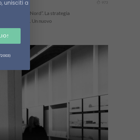
 unisciti a
973
 - e nemici - al Nord”. La strategia
to per l’Artico. Un nuovo
la...
LIO!
6/2003)