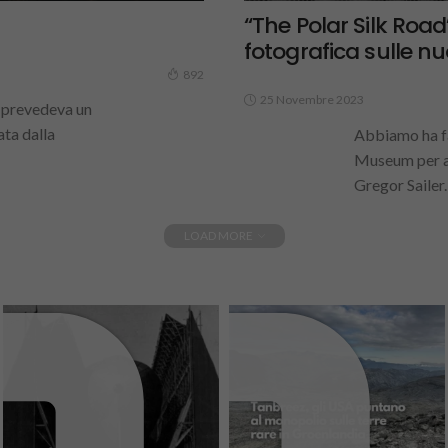
“The Polar Silk Roa
fotografica sulle nu
892
25 Novembre 2023
e prevedeva un
ata dalla
Abbiamo ha fa
Museum per a
Gregor Sailer.
LOAD MORE