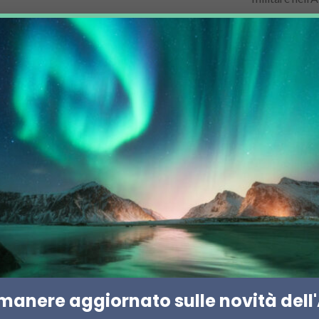
AFFARI MILITARI
CINA
REG
cità artiche della
“I nostri amici – e n
Regno Unito per l’Ar
imanere aggiornato sulle novità dell'