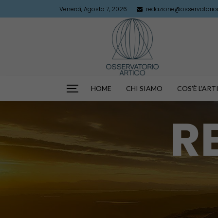
Venerdì, Agosto 7, 2026
redazione@osservatorioar
HOME
CHI SIAMO
COS’È L’AR
R