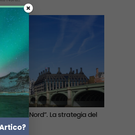
NO UNITO
emici – al Nord”. La strategia del
tico
Artico?