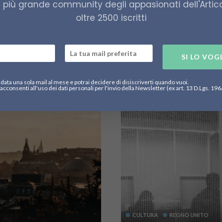
a più grande community degli appasionati dell'Artico,
3 Gennaio 2024
573
oltre 2500 iscritti
 sue capacità
“I nostri amici
l Marines,
del Regno Uni
documento del
SI LO VOG
data una sola mail al mese e potrai decidere di disiscriverti quando vuoi.
acconsenti all'uso dei dati personali per l'invio della Newsletter (ex art. 13 D.Lgs. 19
CULTURA
REGNO UNITO