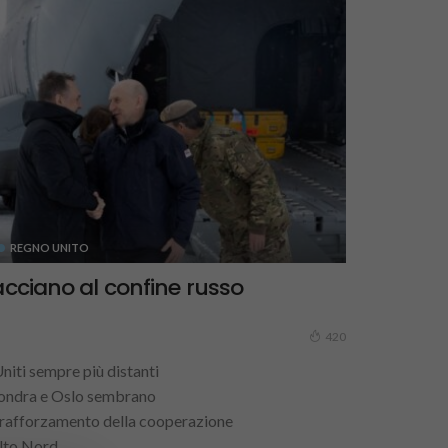
REGNO UNITO
acciano al confine russo
420
Uniti sempre più distanti
Londra e Oslo sembrano
 rafforzamento della cooperazione
lto Nord...