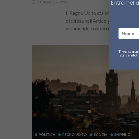
Entra nell
13 Dicembre 2024
Il Regno Unito sta investendo nelle
di difesa nell’Artico grazie ai Roya
assumendo così un ruolo chiave...
Ti verrà man
Iscrivendoti 
POLITICA
REGNO UNITO
SCOZIA
SHIPPING