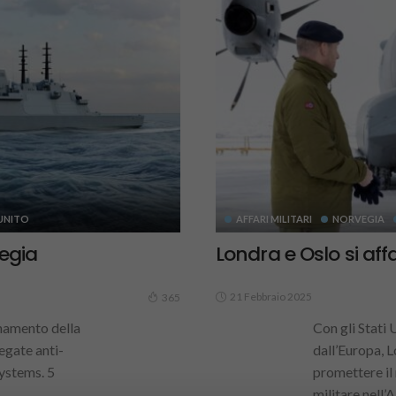
UNITO
AFFARI MILITARI
NORVEGIA
egia
Londra e Oslo si aff
21 Febbraio 2025
365
namento della
Con gli Stati 
egate anti-
dall’Europa, 
ystems. 5
promettere il
militare nell’A