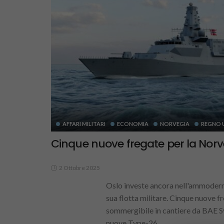
AFFARI MILITARI
ECONOMIA
NORVEGIA
REGNO 
Cinque nuove fregate per la Norv
2 Ottobre 2025
Oslo investe ancora nell'ammoder
sua flotta militare. Cinque nuove fr
sommergibile in cantiere da BAE S
nuove Type-26...