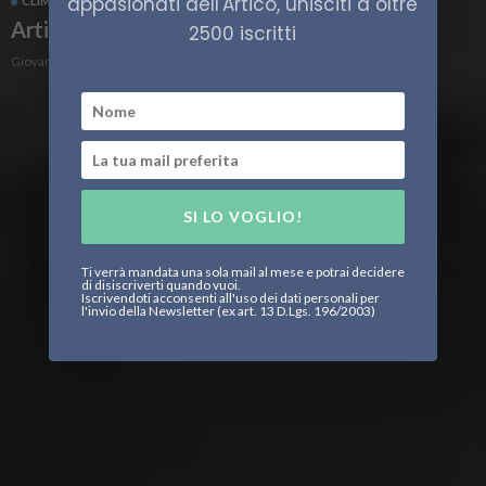
appasionati dell'Artico, unisciti a oltre
CLIMA
ECONOMIA
ENERGIA
Artico, il paradosso della transizione verde
2500 iscritti
Giovanni Migotto
SI LO VOGLIO!
Ti verrà mandata una sola mail al mese e potrai decidere
di disiscriverti quando vuoi.
Iscrivendoti acconsenti all'uso dei dati personali per
l'invio della Newsletter (ex art. 13 D.Lgs. 196/2003)