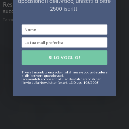
appasionati dell'Artico, unisciti a oltre
Responsabilità sociale d’impresa nell’Artico:
2500 iscritti
successi e controversie
Tommaso Bontempi
SI LO VOGLIO!
Ti verrà mandata una sola mail al mese e potrai decidere
di disiscriverti quando vuoi.
Iscrivendoti acconsenti all'uso dei dati personali per
l'invio della Newsletter (ex art. 13 D.Lgs. 196/2003)