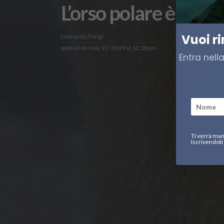
L’orso polare è in via
Vuoi r
Leonardo Parigi
posted on
Nov. 27, 2019 at 12:38 pm
Entra nell
Ti verrà man
Iscrivendoti 