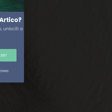
Artico?
 unisciti a
LIO!
6/2003)