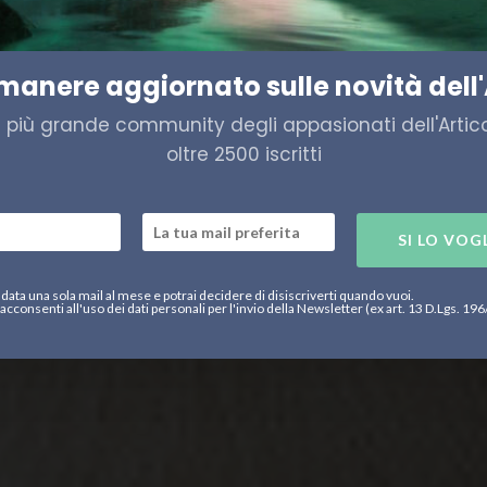
 di estinzione? Ecco il perchè
imanere aggiornato sulle novità dell'
a più grande community degli appasionati dell'Artico,
oltre 2500 iscritti
SI LO VOG
data una sola mail al mese e potrai decidere di disiscriverti quando vuoi.
acconsenti all'uso dei dati personali per l'invio della Newsletter (ex art. 13 D.Lgs. 19