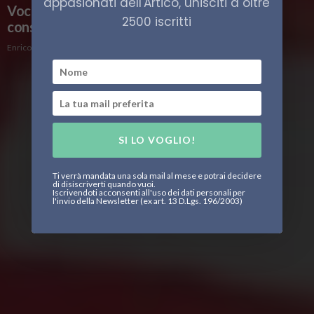
appasionati dell'Artico, unisciti a oltre
Voci da Nuuk. Gli USA inaugurano un nuovo
2500 iscritti
consolato
Enrico Peschiera
SI LO VOGLIO!
Ti verrà mandata una sola mail al mese e potrai decidere
di disiscriverti quando vuoi.
Iscrivendoti acconsenti all'uso dei dati personali per
l'invio della Newsletter (ex art. 13 D.Lgs. 196/2003)