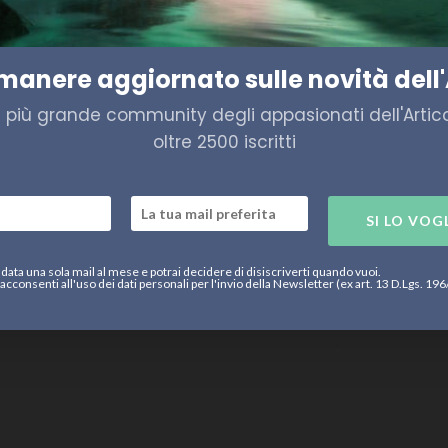
imanere aggiornato sulle novità dell'
a più grande community degli appasionati dell'Artico,
oltre 2500 iscritti
SI LO VOG
data una sola mail al mese e potrai decidere di disiscriverti quando vuoi.
acconsenti all'uso dei dati personali per l'invio della Newsletter (ex art. 13 D.Lgs. 19