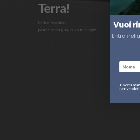
Terra!
Vuoi r
Enrico Peschiera
posted on
Mag. 14, 2026 at 7:00 pm
Entra nell
Ti verrà man
Iscrivendoti 