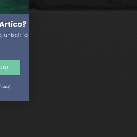
Artico?
 unisciti a
LIO!
6/2003)