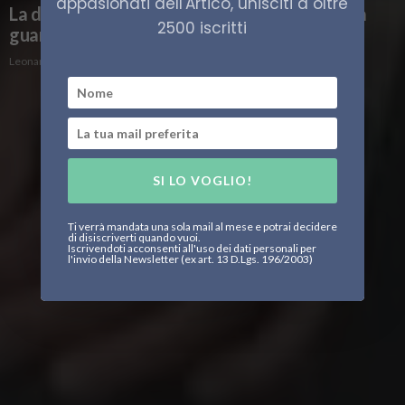
appasionati dell'Artico, unisciti a oltre
La diplomazia scientifica tra Italia e Norvegia
2500 iscritti
guarda al futuro
Leonardo Parigi
SI LO VOGLIO!
Ti verrà mandata una sola mail al mese e potrai decidere
di disiscriverti quando vuoi.
Iscrivendoti acconsenti all'uso dei dati personali per
l'invio della Newsletter (ex art. 13 D.Lgs. 196/2003)