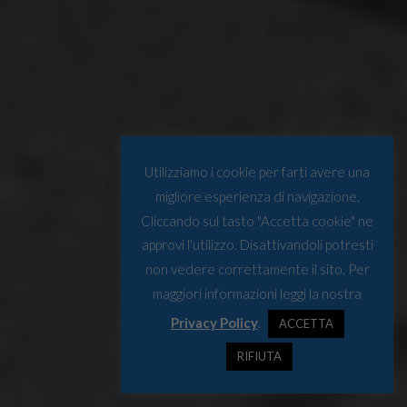
Utilizziamo i cookie per farti avere una
migliore esperienza di navigazione.
Cliccando sul tasto "Accetta cookie" ne
approvi l'utilizzo. Disattivandoli potresti
non vedere correttamente il sito. Per
maggiori informazioni leggi la nostra
Privacy Policy
.
ACCETTA
RIFIUTA