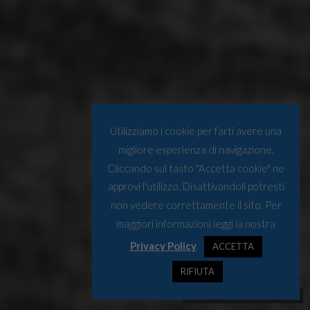
Utilizziamo i cookie per farti avere una
migliore esperienza di navigazione.
Cliccando sul tasto "Accetta cookie" ne
approvi l'utilizzo. Disattivandoli potresti
non vedere correttamente il sito. Per
maggiori informazioni leggi la nostra
Privacy Policy
.
ACCETTA
RIFIUTA
Fonte: Facebook/goteborgshamn