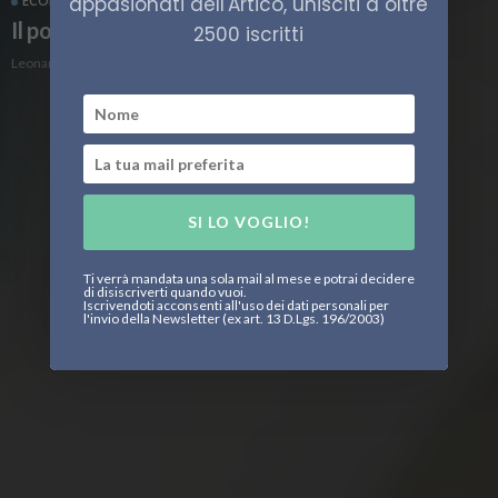
appasionati dell'Artico, unisciti a oltre
ECONOMIA
SHIPPING
SVEZIA
Il porto di Göteborg si prepara al futuro
2500 iscritti
Leonardo Parigi
SI LO VOGLIO!
Ti verrà mandata una sola mail al mese e potrai decidere
di disiscriverti quando vuoi.
Iscrivendoti acconsenti all'uso dei dati personali per
l'invio della Newsletter (ex art. 13 D.Lgs. 196/2003)