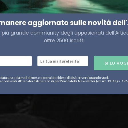
laallit Nunaat: “La storia si 
imanere aggiornato sulle novità dell'
a più grande community degli appasionati dell'Artico,
oltre 2500 iscritti
SI LO VOG
data una sola mail al mese e potrai decidere di disiscriverti quando vuoi.
acconsenti all'uso dei dati personali per l'invio della Newsletter (ex art. 13 D.Lgs. 19