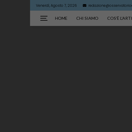
Venerdì, Agosto 7, 2026
redazione@osservatorioar
HOME
CHI SIAMO
COS’È L’AR