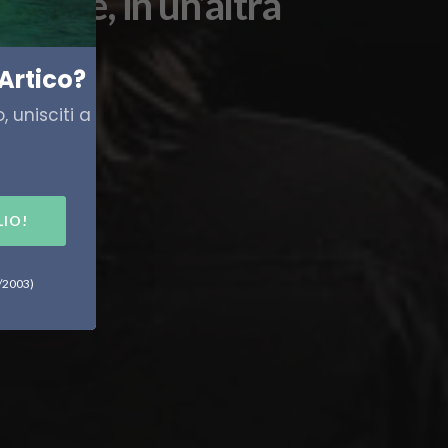
ripete, in un’altra
Artico?
 unisciti a
LIO!
6/2003)