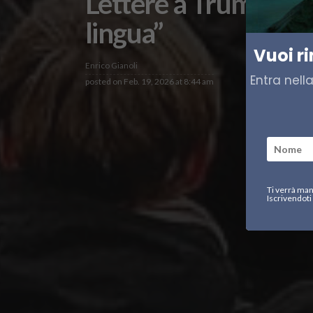
Lettere a Trump da Ka
lingua”
Vuoi r
Enrico Gianoli
Entra nell
posted on
Feb. 19, 2026 at 8:44 am
Ti verrà man
Iscrivendoti 