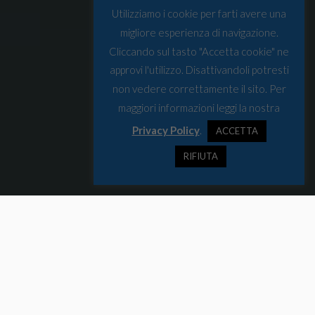
Utilizziamo i cookie per farti avere una
migliore esperienza di navigazione.
Cliccando sul tasto "Accetta cookie" ne
approvi l'utilizzo. Disattivandoli potresti
non vedere correttamente il sito. Per
maggiori informazioni leggi la nostra
Privacy Policy
.
ACCETTA
RIFIUTA
“Una linea nel mondo”, dell’autrice danese Dorthe Nors, non è un
semplice racconto di viaggio, ma un percorso di riflessione intima
che si intreccia con la storia del Nord Europa.