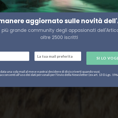
a. Un anno sul Mare del Nor
imanere aggiornato sulle novità dell'
a più grande community degli appasionati dell'Artico,
oltre 2500 iscritti
SI LO VOG
data una sola mail al mese e potrai decidere di disiscriverti quando vuoi.
acconsenti all'uso dei dati personali per l'invio della Newsletter (ex art. 13 D.Lgs. 19