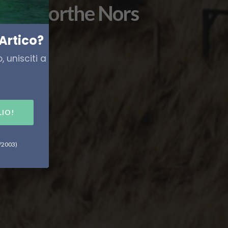
d con Dorthe Nors
Artico?
 unisciti a
LIO!
6/2003)