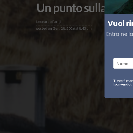
Un punto sulla line
Vuoi r
Leonardo Parigi
posted on
Gen. 28, 2026 at 8:43 am
Entra nell
Ti verrà man
Iscrivendoti 