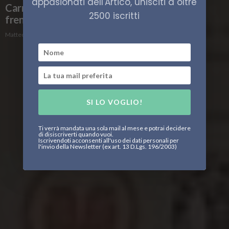
appasionati dell'Artico, unisciti a oltre
Carney accelera sull’energia, le First Nations
2500 iscritti
frenano
Matteo Brancia
SI LO VOGLIO!
Ti verrà mandata una sola mail al mese e potrai decidere
di disiscriverti quando vuoi.
Iscrivendoti acconsenti all'uso dei dati personali per
l'invio della Newsletter (ex art. 13 D.Lgs. 196/2003)