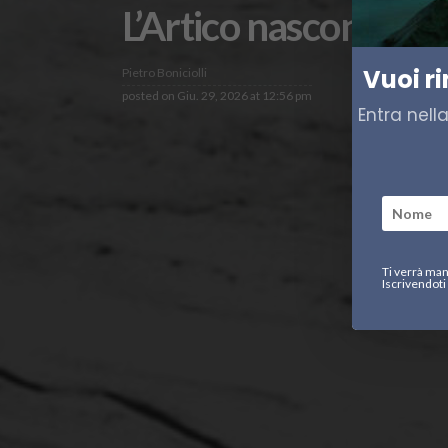
L’Artico nasconde un
Vuoi r
Pietro Boniciolli
posted on
Giu. 29, 2026 at 12:56 pm
Entra nell
Ti verrà man
Iscrivendoti 