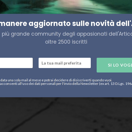
a minaccia climatica più gra
imanere aggiornato sulle novità dell'
a più grande community degli appasionati dell'Artico,
oltre 2500 iscritti
SI LO VOG
data una sola mail al mese e potrai decidere di disiscriverti quando vuoi.
acconsenti all'uso dei dati personali per l'invio della Newsletter (ex art. 13 D.Lgs. 19