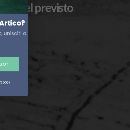
nde del previsto
Artico?
 unisciti a
LIO!
6/2003)