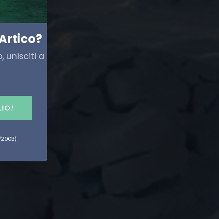
Artico?
 unisciti a
LIO!
6/2003)