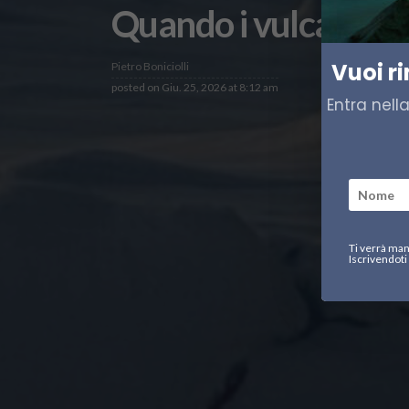
Quando i vulcani raf
Vuoi r
Pietro Boniciolli
posted on
Giu. 25, 2026 at 8:12 am
Entra nell
Ti verrà man
Iscrivendoti 