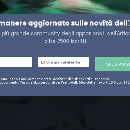
freddavano l’Artico
imanere aggiornato sulle novità dell'
a più grande community degli appasionati dell'Artico,
oltre 2500 iscritti
SI LO VOG
data una sola mail al mese e potrai decidere di disiscriverti quando vuoi.
acconsenti all'uso dei dati personali per l'invio della Newsletter (ex art. 13 D.Lgs. 19