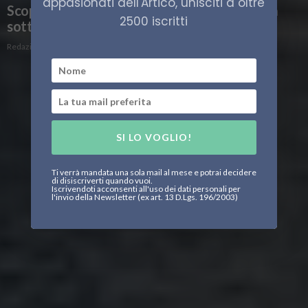
appasionati dell'Artico, unisciti a oltre
Scoperta una struttura geologica gigantesca
2500 iscritti
sotto i ghiacci dell’Antartide
Redazione
SI LO VOGLIO!
Ti verrà mandata una sola mail al mese e potrai decidere
di disiscriverti quando vuoi.
Iscrivendoti acconsenti all'uso dei dati personali per
l'invio della Newsletter (ex art. 13 D.Lgs. 196/2003)