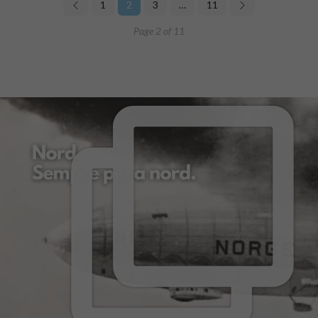
1
2
3
…
11
Page 2 of 11