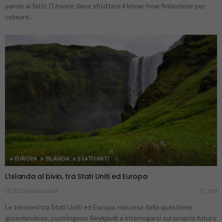
parole ai fatti: l’Unione deve sfruttare il know-how finlandese per
colmare...
EUROPA
ISLANDA
STATI UNITI
L’Islanda al bivio, tra Stati Uniti ed Europa
22 Gennaio 2026
329
Le tensioni tra Stati Uniti ed Europa, riaccese dalla questione
groenlandese, costringono Reykjavik a interrogarsi sul proprio futuro