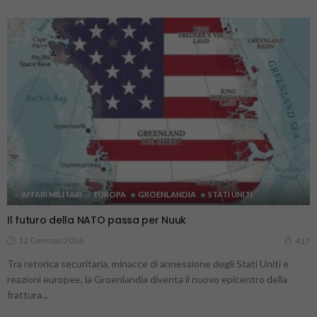
AFFARI MILITARI
EUROPA
GROENLANDIA
STATI UNITI
Il futuro della NATO passa per Nuuk
12 Gennaio 2026
417
Tra retorica securitaria, minacce di annessione degli Stati Uniti e
reazioni europee, la Groenlandia diventa il nuovo epicentro della
frattura...