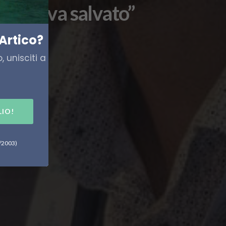
Artico va salvato”
Artico?
 unisciti a
LIO!
6/2003)