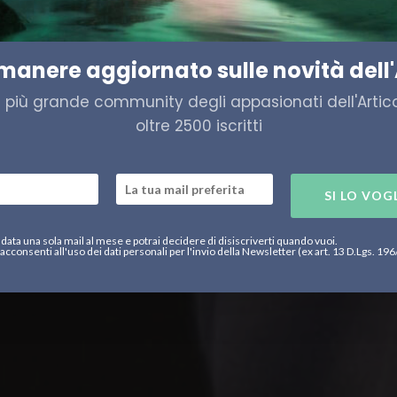
co, Raspotnik: “Il Consiglio 
imanere aggiornato sulle novità dell'
a più grande community degli appasionati dell'Artico,
oltre 2500 iscritti
SI LO VOG
data una sola mail al mese e potrai decidere di disiscriverti quando vuoi.
acconsenti all'uso dei dati personali per l'invio della Newsletter (ex art. 13 D.Lgs. 19