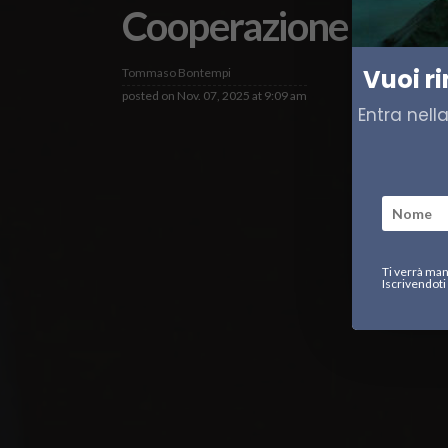
Cooperazione in Arti
Vuoi r
Tommaso Bontempi
posted on
Nov. 07, 2025 at 9:09 am
Entra nell
Ti verrà man
Iscrivendoti 