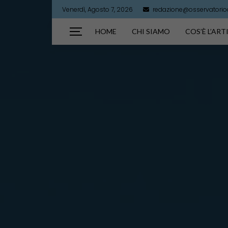
Venerdì, Agosto 7, 2026
redazione@osservatorioar
HOME
CHI SIAMO
COS’È L’AR