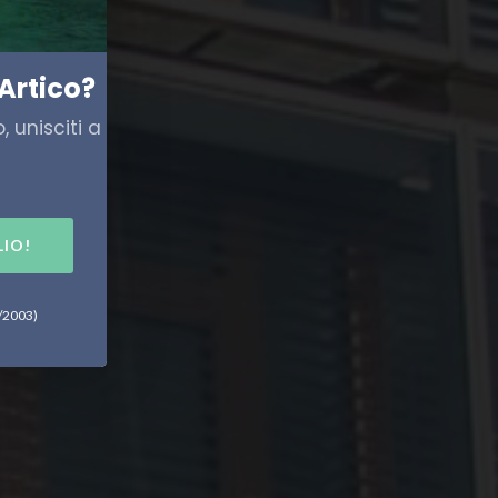
Artico?
 unisciti a
LIO!
6/2003)