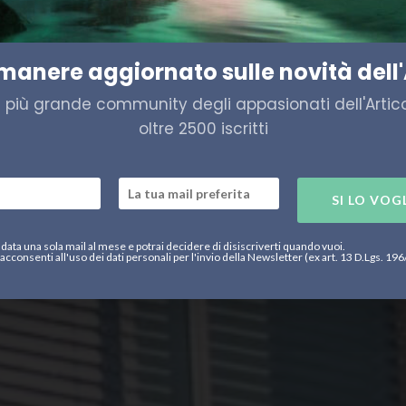
er l’energia dell’Islanda
imanere aggiornato sulle novità dell'
a più grande community degli appasionati dell'Artico,
oltre 2500 iscritti
SI LO VOG
data una sola mail al mese e potrai decidere di disiscriverti quando vuoi.
acconsenti all'uso dei dati personali per l'invio della Newsletter (ex art. 13 D.Lgs. 19