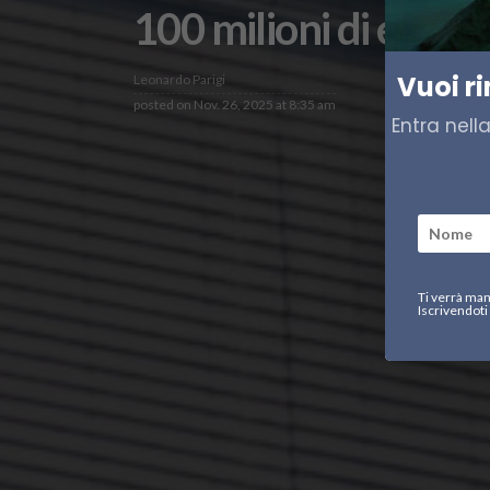
100 milioni di euro p
Vuoi r
Leonardo Parigi
posted on
Nov. 26, 2025 at 8:35 am
Entra nell
Ti verrà man
Iscrivendoti 