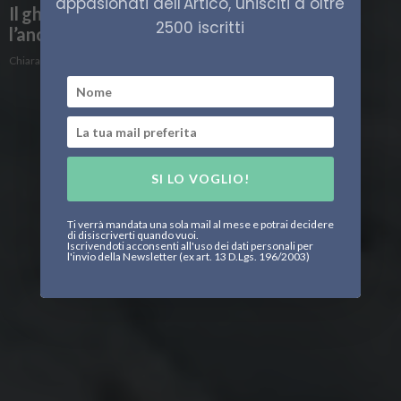
appasionati dell'Artico, unisciti a oltre
Il ghiaccio si scioglie, il mare si abbassa:
2500 iscritti
l’anomalia della Groenlandia
Chiara Ciscato
SI LO VOGLIO!
Ti verrà mandata una sola mail al mese e potrai decidere
di disiscriverti quando vuoi.
Iscrivendoti acconsenti all'uso dei dati personali per
l'invio della Newsletter (ex art. 13 D.Lgs. 196/2003)