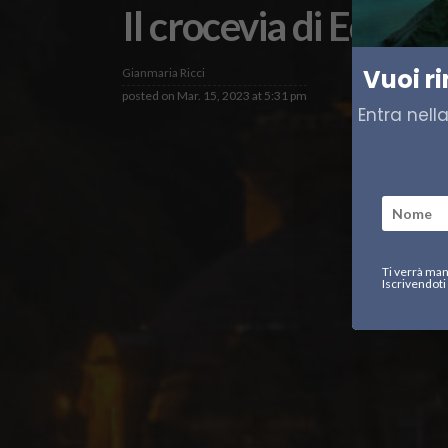
Il crocevia di Edimb
Vuoi r
Gianmaria Ricci
posted on
Mar. 15, 2023 at 5:31 pm
Entra nell
Ti verrà man
Iscrivendoti 