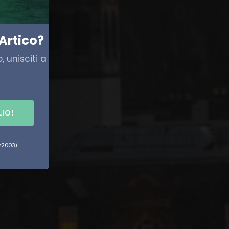
Artico?
 unisciti a
LIO!
6/2003)