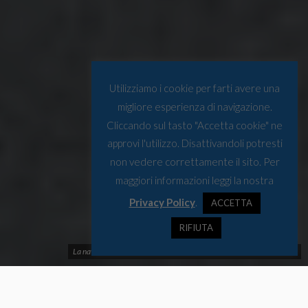
Utilizziamo i cookie per farti avere una
migliore esperienza di navigazione.
Cliccando sul tasto "Accetta cookie" ne
approvi l'utilizzo. Disattivandoli potresti
non vedere correttamente il sito. Per
maggiori informazioni leggi la nostra
Privacy Policy
.
ACCETTA
RIFIUTA
La nave "Viking Polaris". Fonte: Nolabob, CC BY-SA 4.0 / Wikimedia