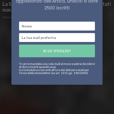
appasionati dell'Artico, unisciti a oltre
La Spagna e l’Artico. Una prospettiva per gli Stati
2500 iscritti
non-artici
Marco Volpe
SI LO VOGLIO!
Ti verrà mandata una sola mail al mese e potrai decidere
di disiscriverti quando vuoi.
Iscrivendoti acconsenti all'uso dei dati personali per
l'invio della Newsletter (ex art. 13 D.Lgs. 196/2003)