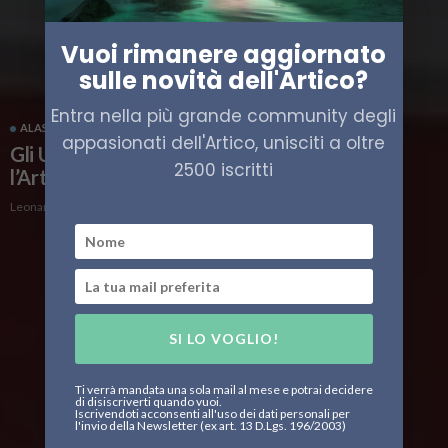
Vuoi rimanere aggiornato
sulle novità dell'Artico?
Entra nella più grande community degli
ALASKA
POLITICA
STATI UNITI
appasionati dell'Artico, unisciti a oltre
Gli USA nominano il primo ambasciatore per
2500 iscritti
l’Artico
Leonardo Parigi
SI LO VOGLIO!
Ti verrà mandata una sola mail al mese e potrai decidere
di disiscriverti quando vuoi.
Iscrivendoti acconsenti all'uso dei dati personali per
l'invio della Newsletter (ex art. 13 D.Lgs. 196/2003)