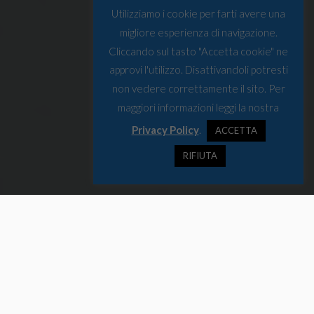
Utilizziamo i cookie per farti avere una
migliore esperienza di navigazione.
Cliccando sul tasto "Accetta cookie" ne
approvi l'utilizzo. Disattivandoli potresti
non vedere correttamente il sito. Per
maggiori informazioni leggi la nostra
Privacy Policy
.
ACCETTA
RIFIUTA
Il Presidente Joe Biden ha nominato lo scorso 13 Febbraio il primo
ambasciatore statunitense per la regione artica.
Il cambio di passo