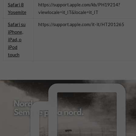
Safari 8
https://support.apple.com/kb/PH19214?
Yosemite
viewlocale=it_IT&locale=it_IT
Safari su
https://support.apple.com/it-it/HT201265
iPhone,
iPad, o
iPod
touch