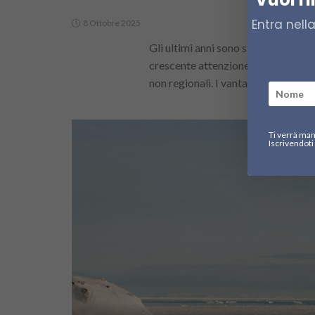
Entra nell
8 Ottobre 2025
Gli ultimi anni sono stati segnati d
crescente attenzione all'Artico da p
non regionali. I vantaggi logistici,...
Ti verrà man
Iscrivendoti 