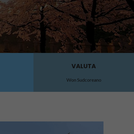
VALUTA
Won Sudcoreano