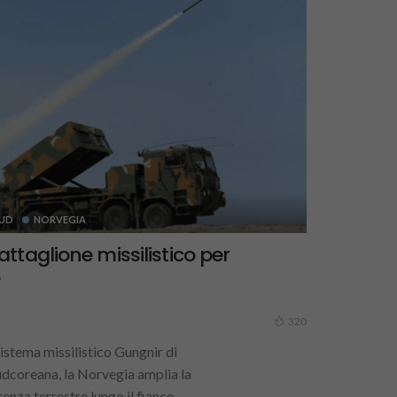
SUD
NORVEGIA
ttaglione missilistico per
e
320
istema missilistico Gungnir di
dcoreana, la Norvegia amplia la
enza terrestre lungo il fianco