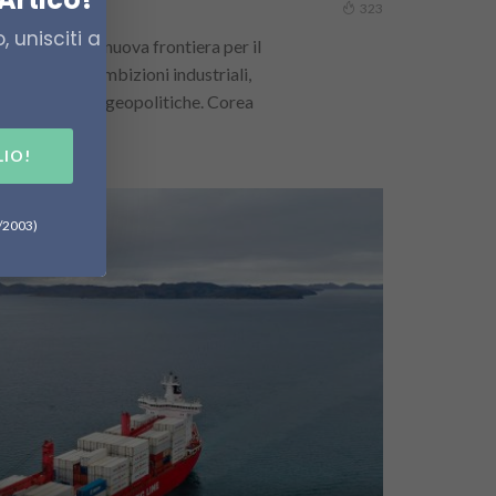
323
 unisciti a
l’Artico come nuova frontiera per il
ittimo, tra ambizioni industriali,
che e incognite geopolitiche. Corea
LIO!
6/2003)