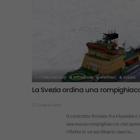
COREA DEL SUD
ECONOMIA
SHIPPING
SVEZIA
La Svezia ordina una rompighiacc
23 Aprile 2026
Il contratto firmato fra Hyundai e 
una nuova rompighiaccio che opere
riflette lo straordinario slancio...