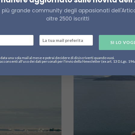
19 Settembre 2025
a più grande community degli appasionati dell'Artico,
380
Seul guarda al
oltre 2500 iscritti
commercio mar
a una
sfide climati
arte di attori
del...
SI LO VOG
data una sola mail al mese e potrai decidere di disiscriverti quando vuoi.
acconsenti all'uso dei dati personali per l'invio della Newsletter (ex art. 13 D.Lgs. 19