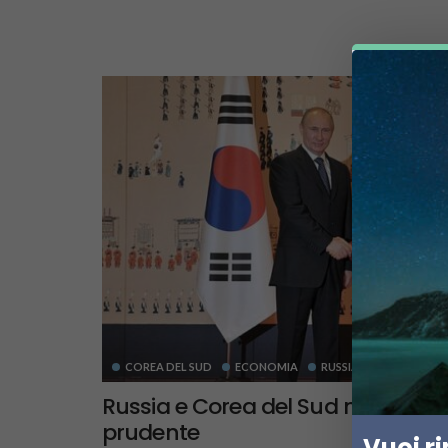
COREA DEL SUD
ECONOMIA
RUSSIA
TRASPORT
Russia e Corea del Sud nell’Artico
prudente
Vuoi r