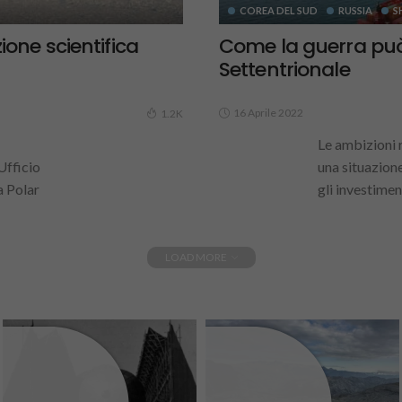
COREA DEL SUD
RUSSIA
S
ione scientifica
Come la guerra può
Settentrionale
16 Aprile 2022
1.2K
Le ambizioni r
Ufficio
una situazione
a Polar
gli investiment
LOAD MORE