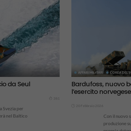
AFFARI MILITARI
COREA DEL 
io da Seul
Bardufoss, nuovo ba
l’esercito norveges
381
20 Febbraio 2026
la Svezia per
rà nel Baltico
Con il nuovo s
produzione su
propria deterr