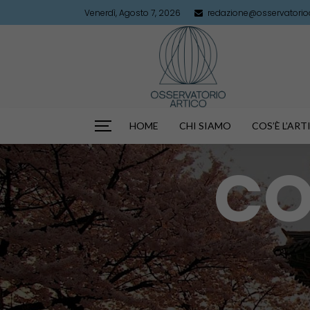
Venerdì, Agosto 7, 2026
redazione@osservatorioar
HOME
CHI SIAMO
COS’È L’AR
CO