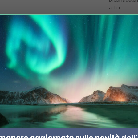
artico...
O
COREA DEL SUD
ECONOMIA
, un’interazione
Seul guarda verso 
imanere aggiornato sulle novità dell'