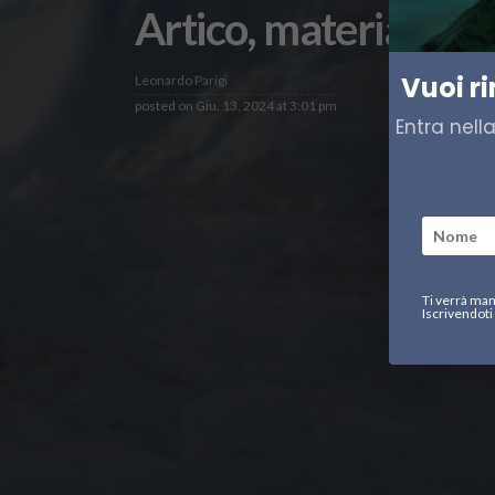
Artico, materia d’int
Vuoi r
Leonardo Parigi
posted on
Giu. 13, 2024 at 3:01 pm
Entra nell
Ti verrà man
Iscrivendoti 