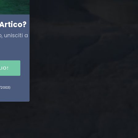
Artico?
 unisciti a
LIO!
6/2003)