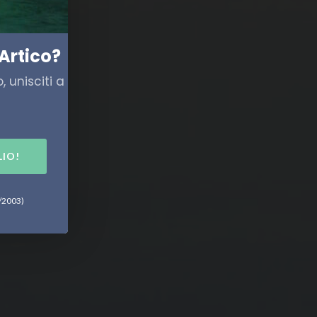
Artico?
 unisciti a
LIO!
6/2003)