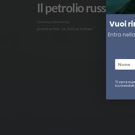
Il petrolio russo s
Vuoi r
Tommaso Bontempi
posted on
Mar. 16, 2026 at 4:04 pm
Entra nell
Ti verrà man
Iscrivendoti 