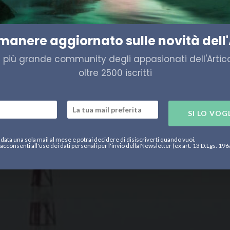
doganato da Washington
imanere aggiornato sulle novità dell'
a più grande community degli appasionati dell'Artico,
oltre 2500 iscritti
SI LO VOG
data una sola mail al mese e potrai decidere di disiscriverti quando vuoi.
acconsenti all'uso dei dati personali per l'invio della Newsletter (ex art. 13 D.Lgs. 19