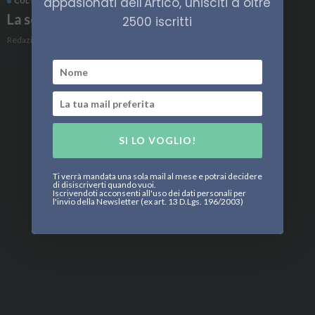
appasionati dell'Artico, unisciti a oltre
CULTURA
DANIMARCA
FAR OER
La scoperta delle Isole Fær Øer
2500 iscritti
Redazione
SI LO VOGLIO!
Ti verrà mandata una sola mail al mese e potrai decidere
di disiscriverti quando vuoi.
Iscrivendoti acconsenti all'uso dei dati personali per
l'invio della Newsletter (ex art. 13 D.Lgs. 196/2003)