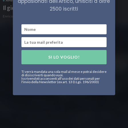
appasionati dell'Artico, unisciti a oltre
AMBIENTE ARTICO
SVALBARD
VIAGGI
Il giorno dei trichechi
2500 iscritti
Enrico Peschiera
SI LO VOGLIO!
Ti verrà mandata una sola mail al mese e potrai decidere
di disiscriverti quando vuoi.
Iscrivendoti acconsenti all'uso dei dati personali per
l'invio della Newsletter (ex art. 13 D.Lgs. 196/2003)