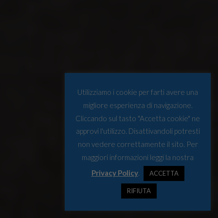
Utilizziamo i cookie per farti avere una
migliore esperienza di navigazione.
Cliccando sul tasto "Accetta cookie" ne
approvi l'utilizzo. Disattivandoli potresti
non vedere correttamente il sito. Per
maggiori informazioni leggi la nostra
Privacy Policy
.
ACCETTA
RIFIUTA