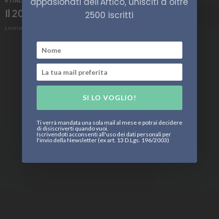
appasionati dell'Artico, unisciti a oltre
ITALIA
NEWS
SENZA CATEGORIA
Il 2026 dell’Artico
2500 iscritti
Leonardo Parigi
SI LO VOGLIO!
Ti verrà mandata una sola mail al mese e potrai decidere
di disiscriverti quando vuoi.
Iscrivendoti acconsenti all'uso dei dati personali per
l'invio della Newsletter (ex art. 13 D.Lgs. 196/2003)