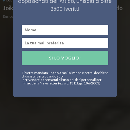
appasionati dell'Artico, unisciti a oltre
CULTURA
Joik, il canto antico dei Sámi che sta rinascendo
2500 iscritti
Enrico Peschiera
SI LO VOGLIO!
Ti verrà mandata una sola mail al mese e potrai decidere
di disiscriverti quando vuoi.
Iscrivendoti acconsenti all'uso dei dati personali per
l'invio della Newsletter (ex art. 13 D.Lgs. 196/2003)