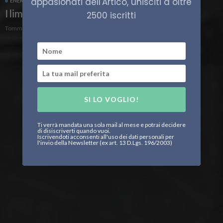
appasionati dell'Artico, unisciti a oltre
ENERGIA
RUSSIA
I limiti della rete elettrica sovietica
2500 iscritti
Tommaso Bontempi
SI LO VOGLIO!
Ti verrà mandata una sola mail al mese e potrai decidere
di disiscriverti quando vuoi.
Iscrivendoti acconsenti all'uso dei dati personali per
l'invio della Newsletter (ex art. 13 D.Lgs. 196/2003)