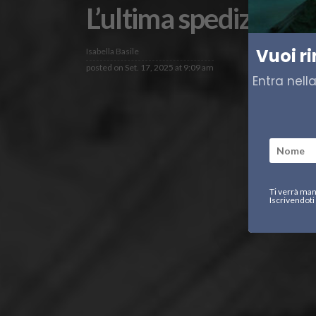
L’ultima spedizione,
Vuoi r
Isabella Basile
posted on
Set. 17, 2025 at 9:09 am
Entra nell
Ti verrà man
Iscrivendoti 