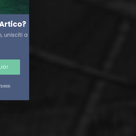
Artico?
 unisciti a
LIO!
6/2003)