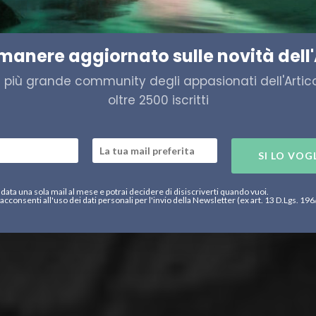
 intervista a Nicola Vascon
imanere aggiornato sulle novità dell'
a più grande community degli appasionati dell'Artico,
oltre 2500 iscritti
SI LO VOG
data una sola mail al mese e potrai decidere di disiscriverti quando vuoi.
acconsenti all'uso dei dati personali per l'invio della Newsletter (ex art. 13 D.Lgs. 19