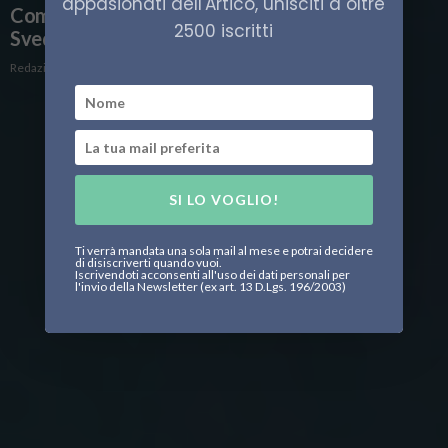
appasionati dell'Artico, unisciti a oltre
Come e quando visitare Abisko, Lapponia
2500 iscritti
Svedese
Redazione
SI LO VOGLIO!
Ti verrà mandata una sola mail al mese e potrai decidere
di disiscriverti quando vuoi.
Iscrivendoti acconsenti all'uso dei dati personali per
l'invio della Newsletter (ex art. 13 D.Lgs. 196/2003)