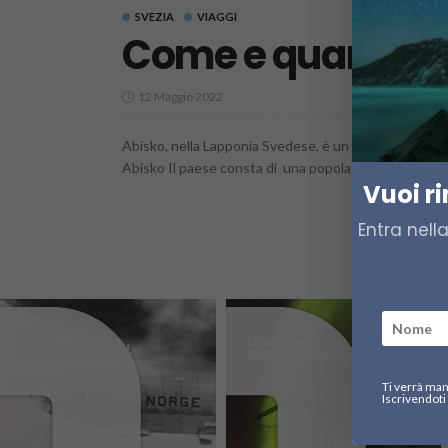
SVEZIA
VIAGGI
Come e quando vi
12 Maggio 2022
Abisko, nella Lapponia Svedese, è un paese situato nel
Abisko Il paese consta di una popolazione di soli 85 
Vuoi r
Entra nell
Ti verrà man
Iscrivendoti 