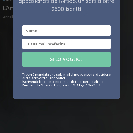
appasionati dell'Artico, unisciti a oltre
ALASKA
AMBIENTE ARTICO
CLIMA
RUSSIA
L’Artico tra fiamme e fumo
2500 iscritti
Annalisa Gozzi
SI LO VOGLIO!
Ti verrà mandata una sola mail al mese e potrai decidere
di disiscriverti quando vuoi.
Iscrivendoti acconsenti all'uso dei dati personali per
l'invio della Newsletter (ex art. 13 D.Lgs. 196/2003)