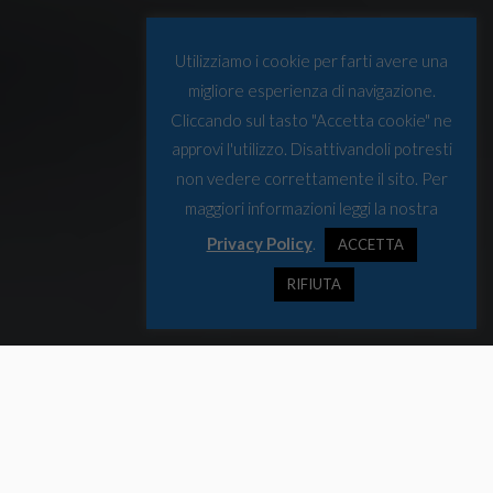
Utilizziamo i cookie per farti avere una
migliore esperienza di navigazione.
Cliccando sul tasto "Accetta cookie" ne
approvi l'utilizzo. Disattivandoli potresti
non vedere correttamente il sito. Per
maggiori informazioni leggi la nostra
Privacy Policy
.
ACCETTA
RIFIUTA
Pronta a salpare la nuova spedizione guidata dall’Istituto Idrografico
della Marina, per l’ottava edizione del Programma “High North”.