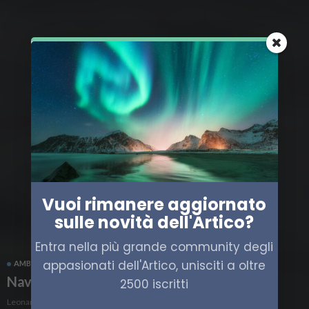
Vuoi rimanere aggiornato
sulle novità dell'Artico?
Entra nella più grande community degli
appasionati dell'Artico, unisciti a oltre
AMBIENTE ARTICO
HIGH NORTH
ITALIA
Nave Alliance è già in mare per High North24
2500 iscritti
Leonardo Parigi